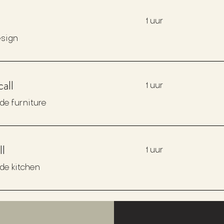
1 uur
esign
all
1 uur
e furniture
ll
1 uur
de kitchen