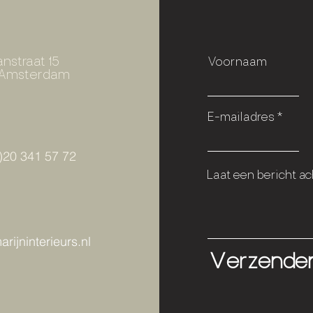
nstraat 15
Voornaam
K Amsterdam
E-mailadres
)20 341 57 72
Laat een bericht ach
rijninterieurs.nl
Verzende