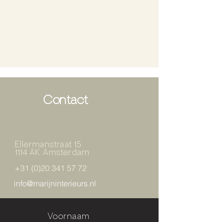
Contact
Ellermanstraat 15
1114 AK Amsterdam
+31 (0)20 341 57 72
info@marijninterieurs.nl
Voornaam