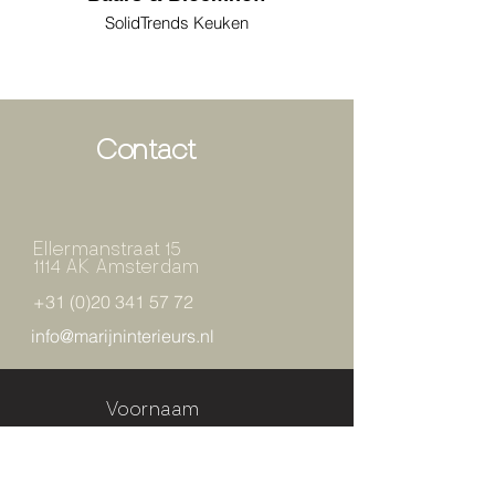
SolidTrends Keuken
Contact
Ellermanstraat 15
1114 AK Amsterdam
+31 (0)20 341 57 72
info@marijninterieurs.nl
Voornaam
Achternaam