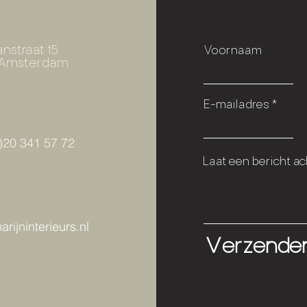
nstraat 15
Voornaam
K Amsterdam
E-mailadres
)20 341 57 72
Laat een bericht ach
rijninterieurs.nl
Verzende